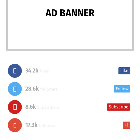
AD BANNER
34.2k
Like
likes
28.6k
Follow
followers
8.6k
Subscribe
subscribers
17.3k
+1
followers