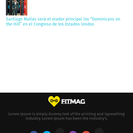
Santiago Matías será el orador principal los “Dominicans on
the Hill” en el Congreso de los Estados Unidos
Lorem Ipsum is simply dummy text of the printing and typesetting
industry. Lorem Ipsum has been the industry's.