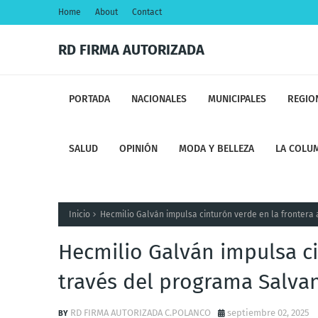
Home
About
Contact
RD FIRMA AUTORIZADA
PORTADA
NACIONALES
MUNICIPALES
REGIO
SALUD
OPINIÓN
MODA Y BELLEZA
LA COLUM
Inicio
Hecmilio Galván impulsa cinturón verde en la frontera
Hecmilio Galván impulsa ci
través del programa Salva
RD FIRMA AUTORIZADA C.POLANCO
septiembre 02, 2025