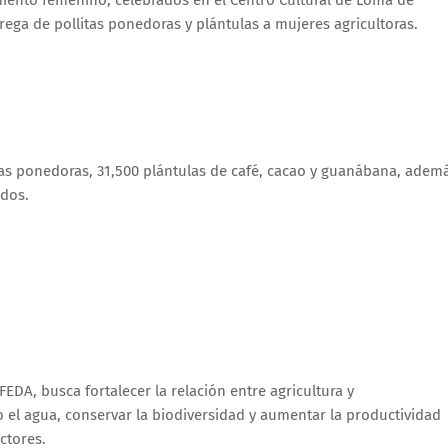
ento femenino, celebrados en el Centro Cultural de Loma de
trega de pollitas ponedoras y plántulas a mujeres agricultoras.
itas ponedoras, 31,500 plántulas de café, cacao y guanábana, adem
ados.
EDA, busca fortalecer la relación entre agricultura y
el agua, conservar la biodiversidad y aumentar la productividad
ctores.