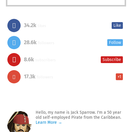
34.2k
Like
likes
28.6k
Follow
followers
8.6k
Subscribe
subscribers
17.3k
+1
followers
Hello, my name is Jack Sparrow. I'm a 50 year
old self-employed Pirate from the Caribbean.
Learn More →