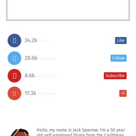
34.2k
Like
likes
28.6k
Follow
followers
8.6k
Subscribe
subscribers
17.3k
+1
followers
Hello, my name is Jack Sparrow. I'm a 50 year
old self-employed Pirate from the Caribbean.