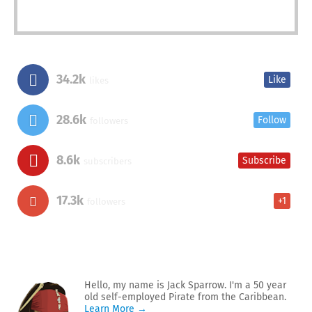
34.2k
Like
likes
28.6k
Follow
followers
8.6k
Subscribe
subscribers
17.3k
+1
followers
Hello, my name is Jack Sparrow. I'm a 50 year
old self-employed Pirate from the Caribbean.
Learn More →