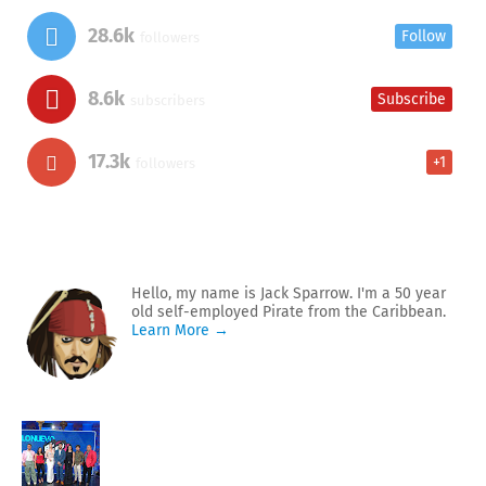
28.6k
Follow
followers
8.6k
Subscribe
subscribers
17.3k
+1
followers
Hello, my name is Jack Sparrow. I'm a 50 year
old self-employed Pirate from the Caribbean.
Learn More →