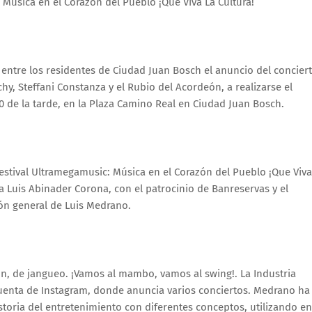
 Música en el Corazón del Pueblo ¡Que Viva La Cultura!”
ntre los residentes de Ciudad Juan Bosch el anuncio del concier
achy, Steffani Constanza y el Rubio del Acordeón, a realizarse el
0 de la tarde, en la Plaza Camino Real en Ciudad Juan Bosch.
estival Ultramegamusic: Música en el Corazón del Pueblo ¡Que Viva
ca Luis Abinader Corona, con el patrocinio de Banreservas y el
ón general de Luis Medrano.
ón, de jangueo. ¡Vamos al mambo, vamos al swing!. La Industria
 cuenta de Instagram, donde anuncia varios conciertos. Medrano ha
istoria del entretenimiento con diferentes conceptos, utilizando en