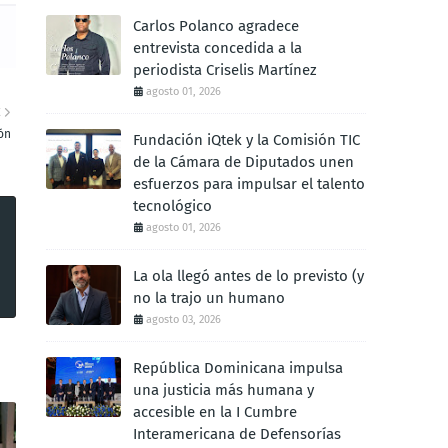
Carlos Polanco agradece
entrevista concedida a la
periodista Criselis Martínez
agosto 01, 2026
E
ón
Fundación iQtek y la Comisión TIC
de la Cámara de Diputados unen
esfuerzos para impulsar el talento
tecnológico
agosto 01, 2026
La ola llegó antes de lo previsto (y
no la trajo un humano
agosto 03, 2026
República Dominicana impulsa
una justicia más humana y
accesible en la I Cumbre
Interamericana de Defensorías