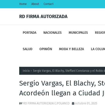
Home
About
Contact
RD FIRMA AUTORIZADA
PORTADA
NACIONALES
MUNICIPALES
REGIO
SALUD
OPINIÓN
MODA Y BELLEZA
LA COLUM
Inicio
Sergio Vargas, El Blachy, Steffani Constanza y el Rubio
Sergio Vargas, El Blachy, S
Acordeón llegan a Ciudad 
RD FIRMA AUTORIZADA C.POLANCO
octubre 01, 2025