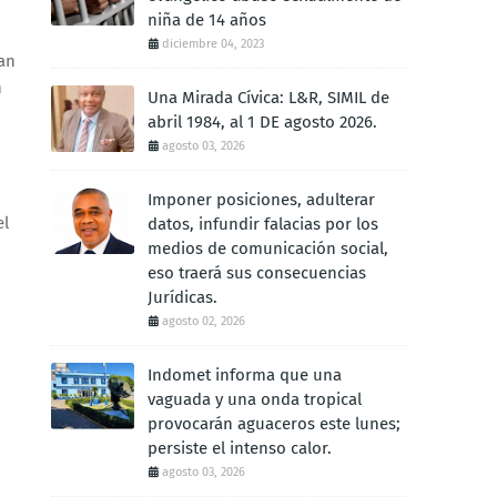
niña de 14 años
diciembre 04, 2023
han
n
Una Mirada Cívica: L&R, SIMIL de
abril 1984, al 1 DE agosto 2026.
agosto 03, 2026
Imponer posiciones, adulterar
el
datos, infundir falacias por los
medios de comunicación social,
eso traerá sus consecuencias
Jurídicas.
agosto 02, 2026
Indomet informa que una
vaguada y una onda tropical
provocarán aguaceros este lunes;
persiste el intenso calor.
agosto 03, 2026