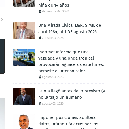
niña de 14 años
diciembre 04, 2023
E
Una Mirada Cívica: L&R, SIMIL de
abril 1984, al 1 DE agosto 2026.
agosto 03, 2026
Indomet informa que una
vaguada y una onda tropical
provocarán aguaceros este lunes;
persiste el intenso calor.
agosto 03, 2026
La ola llegó antes de lo previsto (y
no la trajo un humano
agosto 03, 2026
Imponer posiciones, adulterar
datos, infundir falacias por los