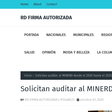
Home
About
Contact
RD FIRMA AUTORIZADA
PORTADA
NACIONALES
MUNICIPALES
REGIO
SALUD
OPINIÓN
MODA Y BELLEZA
LA COLUM
Inicio
Solicitan auditar al MINERD desde el 2020 hasta el 2025
Solicitan auditar al MINERD
RD FIRMA AUTORIZADA C.POLANCO
octubre 01, 2025