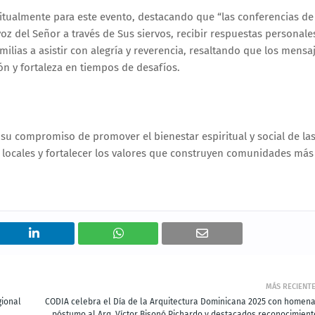
iritualmente para este evento, destacando que “las conferencias de
z del Señor a través de Sus siervos, recibir respuestas personale
amilias a asistir con alegría y reverencia, resaltando que los mensa
n y fortaleza en tiempos de desafíos.
 su compromiso de promover el bienestar espiritual y social de la
eres locales y fortalecer los valores que construyen comunidades más
MÁS RECIENT
gional
CODIA celebra el Día de la Arquitectura Dominicana 2025 con homena
póstumo al Arq. Víctor Bisonó Pichardo y destacados reconocimient