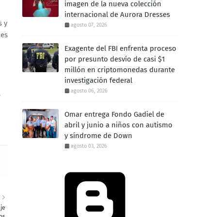
imagen de la nueva colección
internacional de Aurora Dresses
s y
agosto 07, 2026
jes
Exagente del FBI enfrenta proceso
por presunto desvío de casi $1
millón en criptomonedas durante
investigación federal
agosto 06, 2026
s
Omar entrega Fondo Gadiel de
abril y junio a niños con autismo
y síndrome de Down
agosto 03, 2026
E
je
os