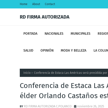
Home
About
Contact
RD FIRMA AUTORIZADA
PORTADA
NACIONALES
MUNICIPALES
REGIO
SALUD
OPINIÓN
MODA Y BELLEZA
LA COLUM
Inicio
Conferencia de Estaca Las Américas será presidida por 
Conferencia de Estaca Las 
élder Orlando Castaños es
RD FIRMA AUTORIZADA C.POLANCO
noviembre 26, 2025