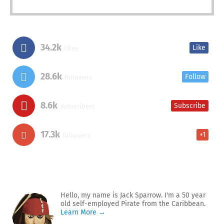
34.2k
Like
likes
28.6k
Follow
followers
8.6k
Subscribe
subscribers
17.3k
+1
followers
Hello, my name is Jack Sparrow. I'm a 50 year
old self-employed Pirate from the Caribbean.
Learn More →