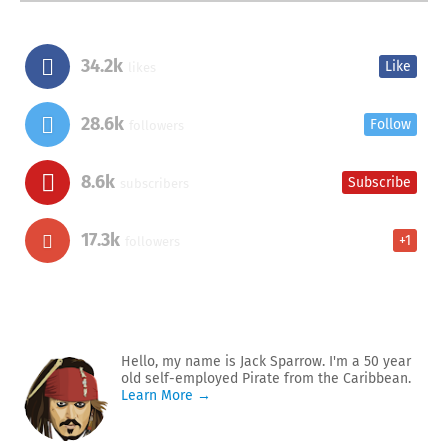
34.2k
Like
likes
28.6k
Follow
followers
8.6k
Subscribe
subscribers
17.3k
+1
followers
Hello, my name is Jack Sparrow. I'm a 50 year
old self-employed Pirate from the Caribbean.
Learn More →