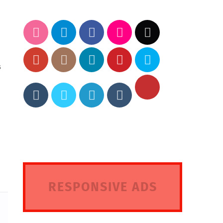
s
RESPONSIVE ADS
HERE