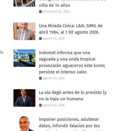
niña de 14 años
diciembre 04, 2023
Una Mirada Cívica: L&R, SIMIL de
abril 1984, al 1 DE agosto 2026.
agosto 03, 2026
la
Indomet informa que una
vaguada y una onda tropical
provocarán aguaceros este lunes;
persiste el intenso calor.
agosto 03, 2026
La ola llegó antes de lo previsto (y
no la trajo un humano
agosto 03, 2026
Imponer posiciones, adulterar
datos, infundir falacias por los