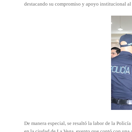
destacando su compromiso y apoyo institucional al
De manera especial, se resaltó la labor de la Polic
en la ciudad de La Vega, evento que contó con una a