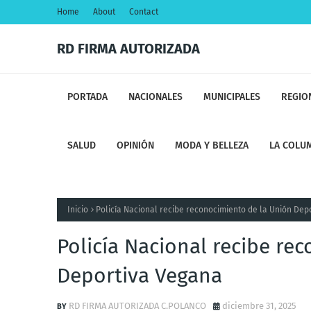
Home
About
Contact
RD FIRMA AUTORIZADA
PORTADA
NACIONALES
MUNICIPALES
REGIO
SALUD
OPINIÓN
MODA Y BELLEZA
LA COLUM
Inicio
Policía Nacional recibe reconocimiento de la Unión Dep
Policía Nacional recibe re
Deportiva Vegana
RD FIRMA AUTORIZADA C.POLANCO
diciembre 31, 2025