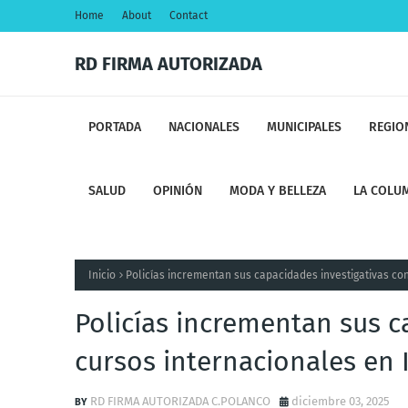
Home
About
Contact
RD FIRMA AUTORIZADA
PORTADA
NACIONALES
MUNICIPALES
REGIO
SALUD
OPINIÓN
MODA Y BELLEZA
LA COLUM
Inicio
Policías incrementan sus capacidades investigativas co
Policías incrementan sus c
cursos internacionales en 
RD FIRMA AUTORIZADA C.POLANCO
diciembre 03, 2025