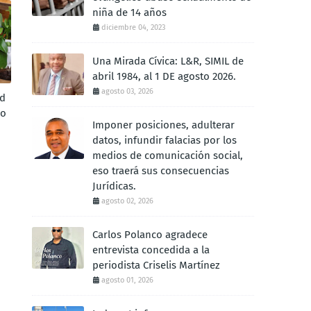
niña de 14 años
diciembre 04, 2023
Una Mirada Cívica: L&R, SIMIL de
abril 1984, al 1 DE agosto 2026.
agosto 03, 2026
ad
so
Imponer posiciones, adulterar
datos, infundir falacias por los
medios de comunicación social,
eso traerá sus consecuencias
Jurídicas.
agosto 02, 2026
Carlos Polanco agradece
entrevista concedida a la
periodista Criselis Martínez
agosto 01, 2026