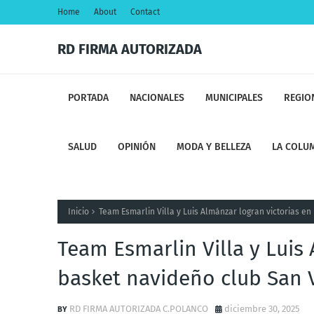
Home
About
Contact
RD FIRMA AUTORIZADA
PORTADA
NACIONALES
MUNICIPALES
REGIO
SALUD
OPINIÓN
MODA Y BELLEZA
LA COLUM
Inicio
Team Esmarlin Villa y Luis Almánzar logran victorias en
Team Esmarlin Villa y Luis
basket navideño club San 
RD FIRMA AUTORIZADA C.POLANCO
diciembre 30, 2025