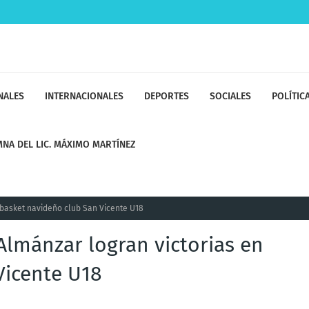
NALES
INTERNACIONALES
DEPORTES
SOCIALES
POLÍTIC
NA DEL LIC. MÁXIMO MARTÍNEZ
 basket navideño club San Vicente U18
 Almánzar logran victorias en
Vicente U18