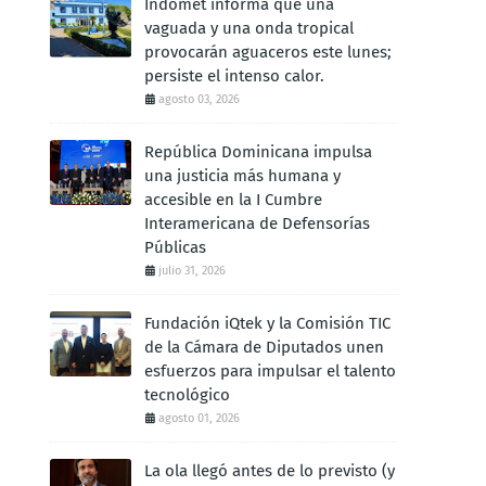
Indomet informa que una
vaguada y una onda tropical
provocarán aguaceros este lunes;
persiste el intenso calor.
agosto 03, 2026
República Dominicana impulsa
una justicia más humana y
accesible en la I Cumbre
Interamericana de Defensorías
Públicas
julio 31, 2026
Fundación iQtek y la Comisión TIC
de la Cámara de Diputados unen
esfuerzos para impulsar el talento
tecnológico
agosto 01, 2026
La ola llegó antes de lo previsto (y