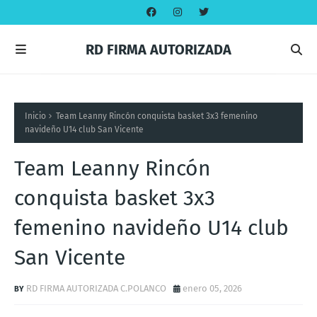
RD FIRMA AUTORIZADA
Inicio
Team Leanny Rincón conquista basket 3x3 femenino
navideño U14 club San Vicente
Team Leanny Rincón
conquista basket 3x3
femenino navideño U14 club
San Vicente
RD FIRMA AUTORIZADA C.POLANCO
enero 05, 2026