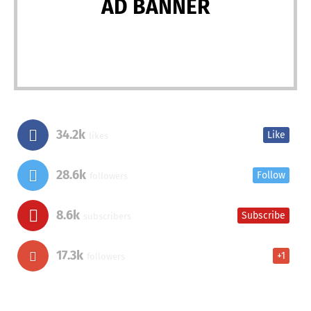
AD BANNER
34.2k
Like
likes
28.6k
Follow
followers
8.6k
Subscribe
subscribers
17.3k
+1
followers