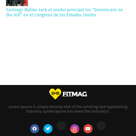
Santiago Matías será el orador principal los “Dominicans on
the Hill” en el Congreso de los Estados Unidos
Lorem Ipsum is simply dummy text of the printing and typesetting
industry. Lorem Ipsum has been the industry's.