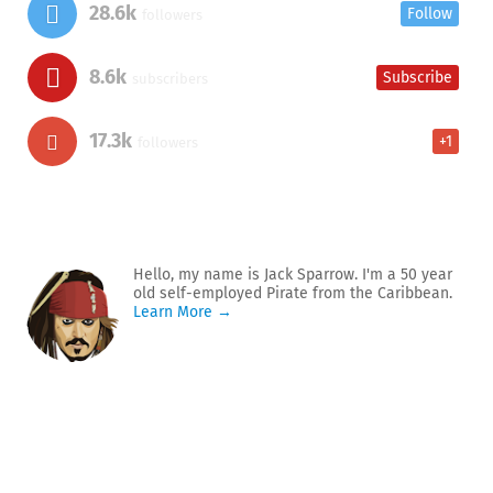
28.6k
Follow
followers
8.6k
Subscribe
subscribers
17.3k
+1
followers
Hello, my name is Jack Sparrow. I'm a 50 year
old self-employed Pirate from the Caribbean.
Learn More →