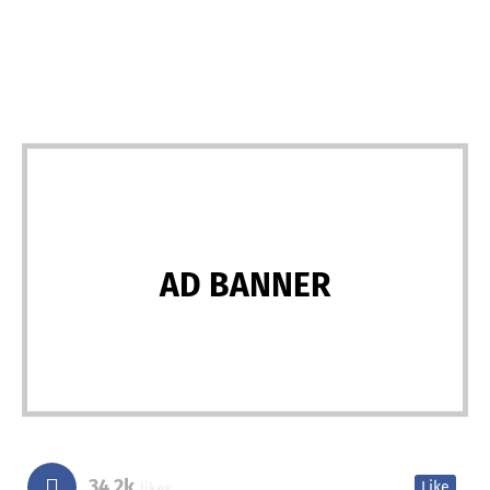
AD BANNER
34.2k
Like
likes