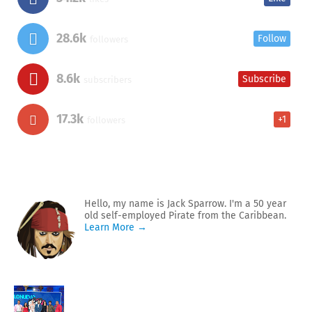
28.6k
Follow
followers
8.6k
Subscribe
subscribers
17.3k
+1
followers
Hello, my name is Jack Sparrow. I'm a 50 year
old self-employed Pirate from the Caribbean.
Learn More →