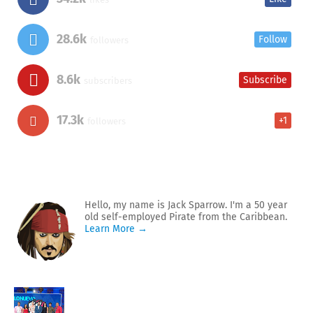
28.6k
Follow
followers
8.6k
Subscribe
subscribers
17.3k
+1
followers
Hello, my name is Jack Sparrow. I'm a 50 year
old self-employed Pirate from the Caribbean.
Learn More →