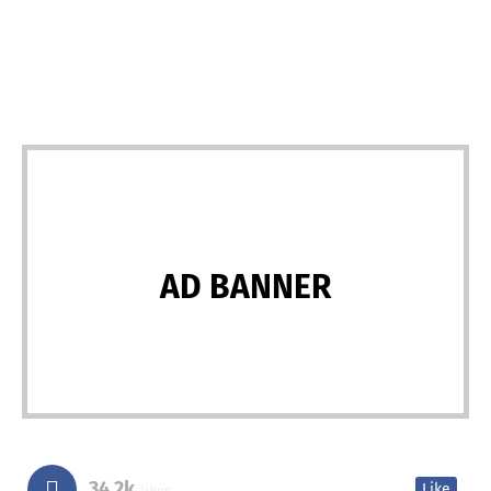
AD BANNER
34.2k
Like
likes