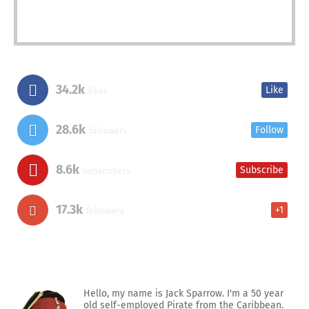
34.2k
Like
likes
28.6k
Follow
followers
8.6k
Subscribe
subscribers
17.3k
+1
followers
Hello, my name is Jack Sparrow. I'm a 50 year
old self-employed Pirate from the Caribbean.