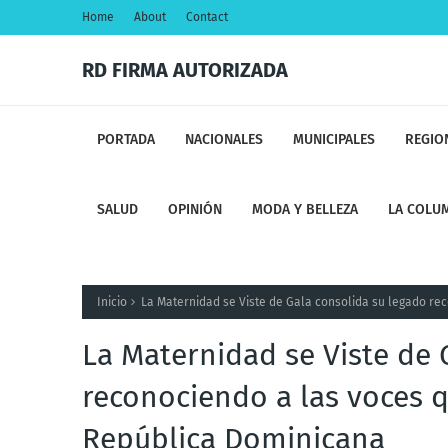
Home
About
Contact
RD FIRMA AUTORIZADA
PORTADA
NACIONALES
MUNICIPALES
REGIO
SALUD
OPINIÓN
MODA Y BELLEZA
LA COLUM
Inicio
La Maternidad se Viste de Gala consolida su legado re
La Maternidad se Viste de 
reconociendo a las voces q
República Dominicana