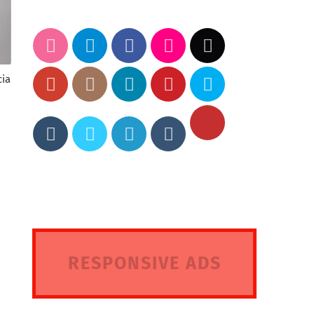
cia
RESPONSIVE ADS
HERE