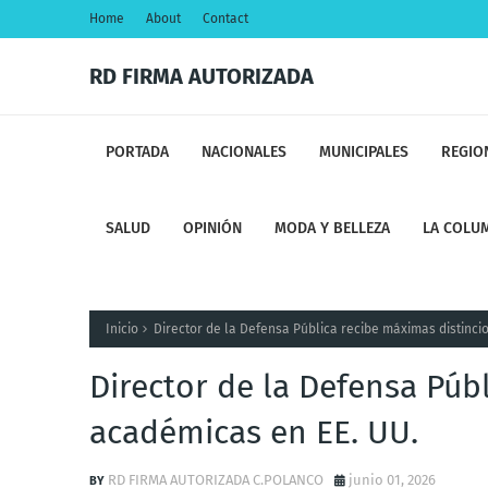
Home
About
Contact
RD FIRMA AUTORIZADA
PORTADA
NACIONALES
MUNICIPALES
REGIO
SALUD
OPINIÓN
MODA Y BELLEZA
LA COLUM
Inicio
Director de la Defensa Pública recibe máximas distinci
Director de la Defensa Púb
académicas en EE. UU.
RD FIRMA AUTORIZADA C.POLANCO
junio 01, 2026