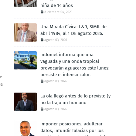
niña de 14 años
diciembre 04, 2023
Una Mirada Cívica: L&R, SIMIL de
abril 1984, al 1 DE agosto 2026.
agosto 03, 2026
Indomet informa que una
vaguada y una onda tropical
provocarán aguaceros este lunes;
persiste el intenso calor.
de
agosto 03, 2026
la
La ola llegó antes de lo previsto (y
no la trajo un humano
agosto 03, 2026
Imponer posiciones, adulterar
datos, infundir falacias por los