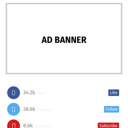
AD BANNER
34.2k
Like
likes
28.6k
Follow
followers
8.6k
Subscribe
subscribers