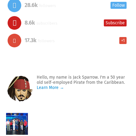
28.6k
Follow
followers
8.6k
Subscribe
subscribers
17.3k
+1
followers
Hello, my name is Jack Sparrow. I'm a 50 year
old self-employed Pirate from the Caribbean.
Learn More →