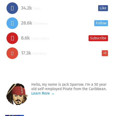
34.2k
Like
likes
28.6k
Follow
followers
8.6k
Subscribe
subscribers
17.3k
+1
followers
Hello, my name is Jack Sparrow. I'm a 50 year
old self-employed Pirate from the Caribbean.
Learn More →