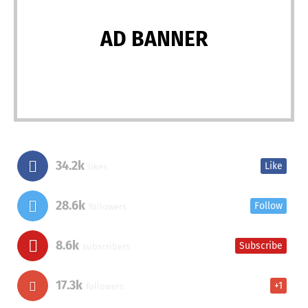
AD BANNER
34.2k
Like
likes
28.6k
Follow
followers
8.6k
Subscribe
subscribers
17.3k
+1
followers