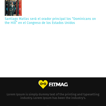
Santiago Matías será el orador principal los “Dominicans on
the Hill” en el Congreso de los Estados Unidos
Lorem Ipsum is simply dummy text of the printing and typesetting
industry. Lorem Ipsum has been the industry's.