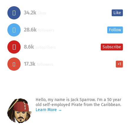
34.2k
Like
likes
28.6k
Follow
followers
8.6k
Subscribe
subscribers
17.3k
+1
followers
Hello, my name is Jack Sparrow. I'm a 50 year
old self-employed Pirate from the Caribbean.
Learn More →