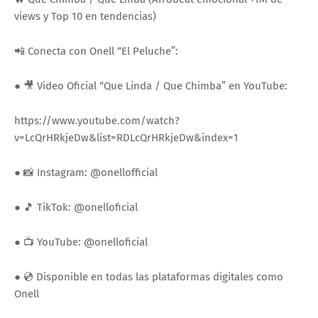
views y Top 10 en tendencias)
📲 Conecta con Onell “El Peluche”:
● 🎥 Video Oficial “Que Linda / Que Chimba” en YouTube:
https://www.youtube.com/watch?
v=LcQrHRkjeDw&list=RDLcQrHRkjeDw&index=1
● 📸 Instagram: @onellofficial
● 🎵 TikTok: @onelloficial
● 📺 YouTube: @onelloficial
● 💿 Disponible en todas las plataformas digitales como
Onell