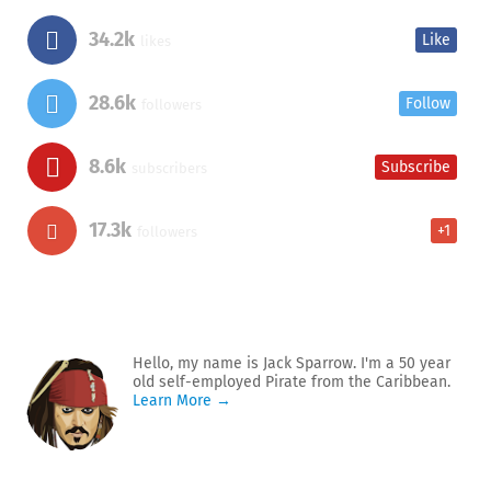
34.2k
Like
likes
28.6k
Follow
followers
8.6k
Subscribe
subscribers
17.3k
+1
followers
Hello, my name is Jack Sparrow. I'm a 50 year
old self-employed Pirate from the Caribbean.
Learn More →