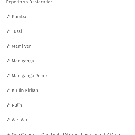
Repertorio Destacado:
🎵 Rumba
🎵 Tussi
🎵 Mami Ven
🎵 Maniganga
🎵 Maniganga Remix
🎵 Kirilin Kirilan
🎵 Rulín
🎵 Wiri Wiri
🔥 Que Chimba / Que Linda (Afrobeat emocional +1M de