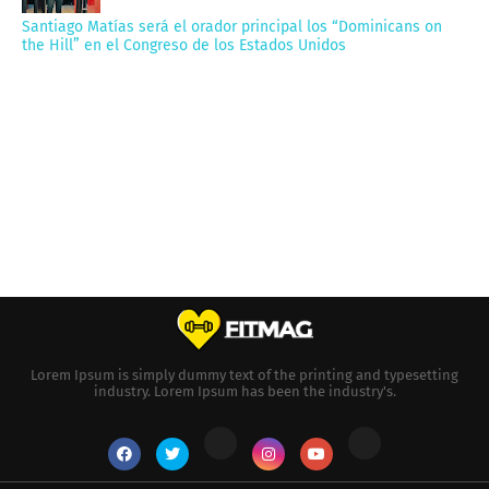
Santiago Matías será el orador principal los “Dominicans on
the Hill” en el Congreso de los Estados Unidos
Lorem Ipsum is simply dummy text of the printing and typesetting
industry. Lorem Ipsum has been the industry's.