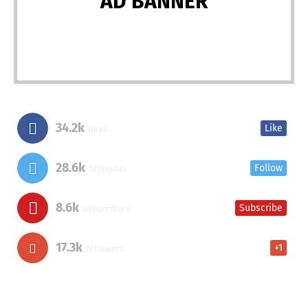
AD BANNER
34.2k
Like
likes
28.6k
Follow
followers
8.6k
Subscribe
subscribers
17.3k
+1
followers