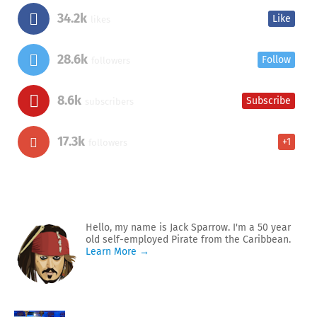
34.2k
Like
likes
28.6k
Follow
followers
8.6k
Subscribe
subscribers
17.3k
+1
followers
Hello, my name is Jack Sparrow. I'm a 50 year
old self-employed Pirate from the Caribbean.
Learn More →