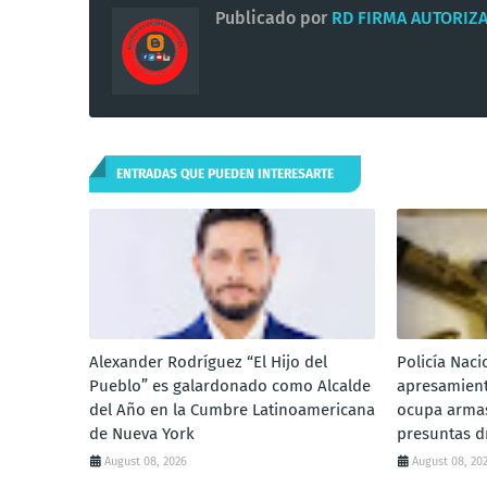
Publicado por
RD FIRMA AUTORIZ
ENTRADAS QUE PUEDEN INTERESARTE
Alexander Rodríguez “El Hijo del
Policía Naci
Pueblo” es galardonado como Alcalde
apresamient
del Año en la Cumbre Latinoamericana
ocupa armas
de Nueva York
presuntas d
August 08, 2026
August 08, 20