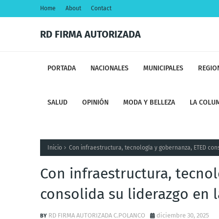
Home
About
Contact
RD FIRMA AUTORIZADA
PORTADA
NACIONALES
MUNICIPALES
REGIO
SALUD
OPINIÓN
MODA Y BELLEZA
LA COLUM
Inicio
Con infraestructura, tecnología y gobernanza, ETED conso
Con infraestructura, tecno
consolida su liderazgo en l
RD FIRMA AUTORIZADA C.POLANCO
diciembre 30, 2025