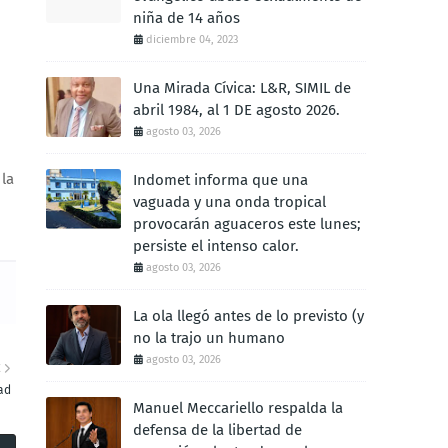
niña de 14 años
diciembre 04, 2023
Una Mirada Cívica: L&R, SIMIL de
abril 1984, al 1 DE agosto 2026.
agosto 03, 2026
 la
Indomet informa que una
vaguada y una onda tropical
provocarán aguaceros este lunes;
persiste el intenso calor.
agosto 03, 2026
La ola llegó antes de lo previsto (y
no la trajo un humano
agosto 03, 2026
E
ad
Manuel Meccariello respalda la
defensa de la libertad de