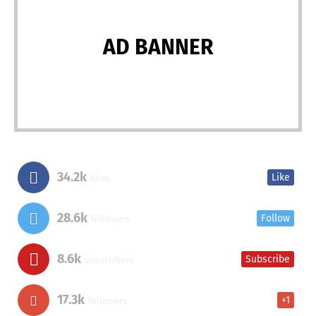
AD BANNER
34.2k
Like
likes
28.6k
Follow
followers
8.6k
Subscribe
subscribers
17.3k
+1
followers