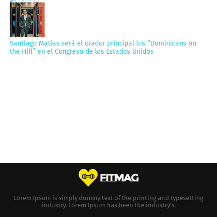
Santiago Matías será el orador principal los “Dominicans on
the Hill” en el Congreso de los Estados Unidos
Lorem Ipsum is simply dummy text of the printing and typesetting
industry. Lorem Ipsum has been the industry's.