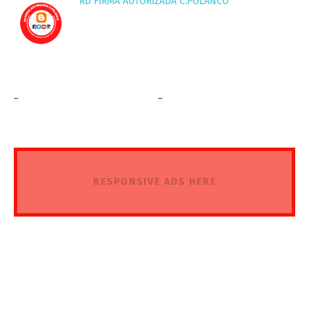
RD FIRMA AUTORIZADA C.POLANCO
_
_
RESPONSIVE ADS HERE