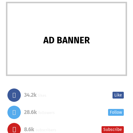
AD BANNER
34.2k
Like
likes
28.6k
Follow
followers
8.6k
Subscribe
subscribers