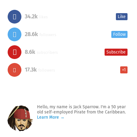
34.2k
Like
likes
28.6k
Follow
followers
8.6k
Subscribe
subscribers
17.3k
+1
followers
Hello, my name is Jack Sparrow. I'm a 50 year
old self-employed Pirate from the Caribbean.
Learn More →