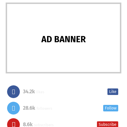
AD BANNER
34.2k
Like
likes
28.6k
Follow
followers
8.6k
Subscribe
subscribers