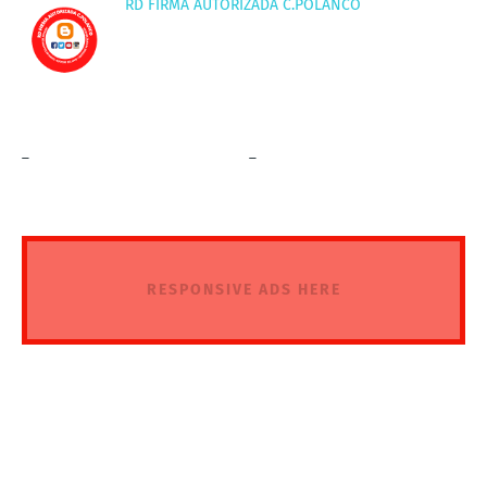
RD FIRMA AUTORIZADA C.POLANCO
_
_
RESPONSIVE ADS HERE