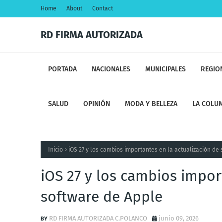
Home
About
Contact
RD FIRMA AUTORIZADA
PORTADA
NACIONALES
MUNICIPALES
REGIO
SALUD
OPINIÓN
MODA Y BELLEZA
LA COLUM
Inicio
iOS 27 y los cambios importantes en la actualización de
iOS 27 y los cambios impor
software de Apple
RD FIRMA AUTORIZADA C.POLANCO
junio 09, 2026