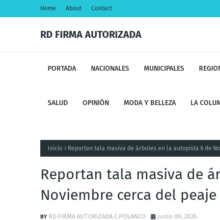
Home
About
Contact
RD FIRMA AUTORIZADA
PORTADA
NACIONALES
MUNICIPALES
REGIO
SALUD
OPINIÓN
MODA Y BELLEZA
LA COLUM
Inicio
Reportan tala masiva de árboles en la autopista 6 de N
Reportan tala masiva de ár
Noviembre cerca del peaje
RD FIRMA AUTORIZADA C.POLANCO
junio 09, 2026