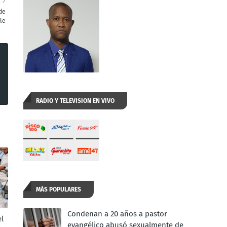
E
de
le
RADIO Y TELEVISION EN VIVO
MÁS POPULARES
Condenan a 20 años a pastor
l
evangélico abusó sexualmente de