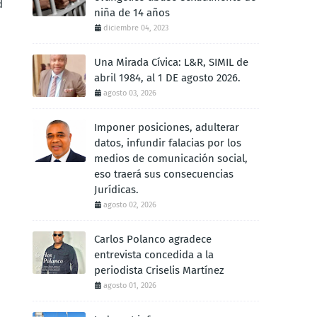
d
niña de 14 años
diciembre 04, 2023
Una Mirada Cívica: L&R, SIMIL de
abril 1984, al 1 DE agosto 2026.
agosto 03, 2026
Imponer posiciones, adulterar
datos, infundir falacias por los
medios de comunicación social,
eso traerá sus consecuencias
Jurídicas.
agosto 02, 2026
Carlos Polanco agradece
entrevista concedida a la
periodista Criselis Martínez
agosto 01, 2026