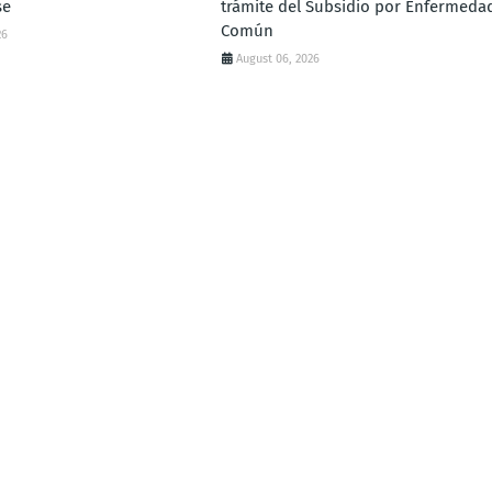
se
trámite del Subsidio por Enfermeda
Común
26
August 06, 2026