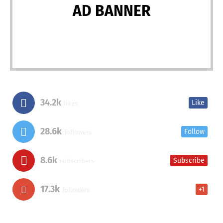
AD BANNER
34.2k
Like
likes
28.6k
Follow
followers
8.6k
Subscribe
subscribers
17.3k
+1
followers