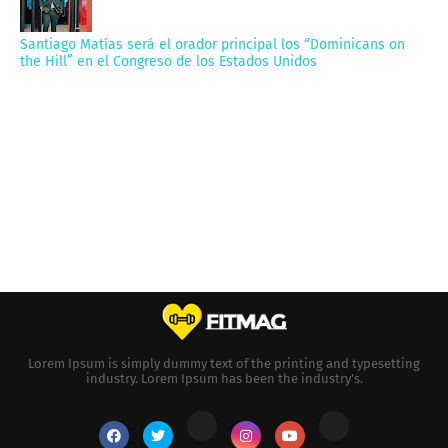
Santiago Matías será el orador principal los “Dominicans on
the Hill” en el Congreso de los Estados Unidos
Lorem Ipsum is simply dummy text of the printing and typesetting
industry. Lorem Ipsum has been the industry's.