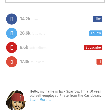
34.2k
Like
likes
28.6k
Follow
followers
8.6k
Subscribe
subscribers
17.3k
+1
followers
Hello, my name is Jack Sparrow. I'm a 50 year
old self-employed Pirate from the Caribbean.
Learn More →