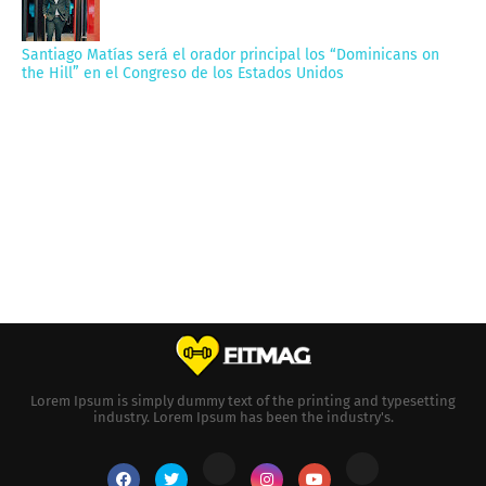
Santiago Matías será el orador principal los “Dominicans on
the Hill” en el Congreso de los Estados Unidos
Lorem Ipsum is simply dummy text of the printing and typesetting
industry. Lorem Ipsum has been the industry's.