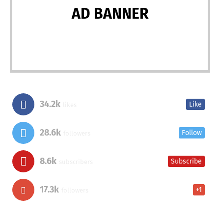
AD BANNER
34.2k
Like
likes
28.6k
Follow
followers
8.6k
Subscribe
subscribers
17.3k
+1
followers