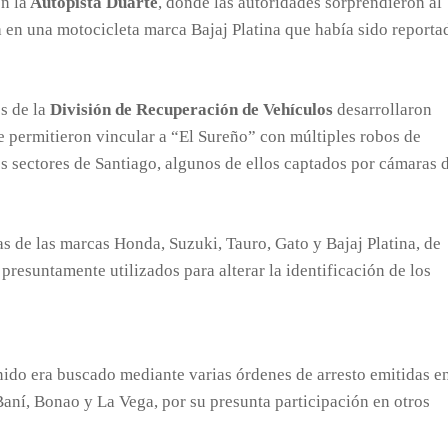
n la
Autopista Duarte
, donde las autoridades sorprendieron al
a en una motocicleta marca Bajaj Platina que había sido reporta
s de la
División de Recuperación de Vehículos
desarrollaron
e permitieron vincular a “El Sureño” con múltiples robos de
s sectores de Santiago, algunos de ellos captados por cámaras 
s de las marcas Honda, Suzuki, Tauro, Gato y Bajaj Platina, de
presuntamente utilizados para alterar la identificación de los
nido era buscado mediante varias órdenes de arresto emitidas e
aní, Bonao y La Vega, por su presunta participación en otros