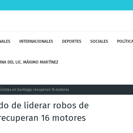
NALES
INTERNACIONALES
DEPORTES
SOCIALES
POLÍTIC
NA DEL LIC. MÁXIMO MARTÍNEZ
icletas en Santiago; recuperan 16 motores
do de liderar robos de
 recuperan 16 motores