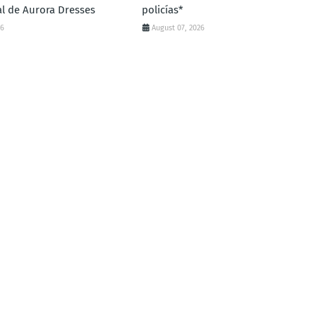
al de Aurora Dresses
policías*
26
August 07, 2026