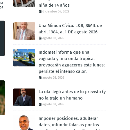
ra
niña de 14 años
26
diciembre 04, 2023
Una Mirada Cívica: L&R, SIMIL de
abril 1984, al 1 DE agosto 2026.
agosto 03, 2026
Indomet informa que una
vaguada y una onda tropical
provocarán aguaceros este lunes;
persiste el intenso calor.
agosto 03, 2026
La ola llegó antes de lo previsto (y
no la trajo un humano
agosto 03, 2026
Imponer posiciones, adulterar
datos, infundir falacias por los