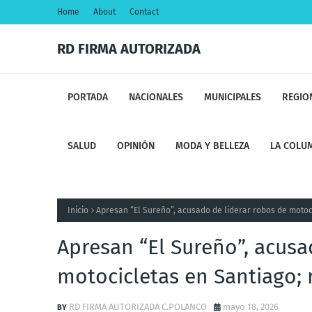
Home
About
Contact
RD FIRMA AUTORIZADA
PORTADA
NACIONALES
MUNICIPALES
REGIO
SALUD
OPINIÓN
MODA Y BELLEZA
LA COLUM
Inicio
Apresan “El Sureño”, acusado de liderar robos de motoc
Apresan “El Sureño”, acusa
motocicletas en Santiago;
RD FIRMA AUTORIZADA C.POLANCO
mayo 18, 2026